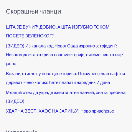
Скорашњи чланци
ШТА ЈЕ ВУЧИЋ ДОБИО, А ШТА ИЗГУБИО ТОКОМ
ПОСЕТЕ ЗЕЛЕНСКОГ?
(ВИДЕО) Из канала код Новог Сада изронио „стојадин“:
Низак водостај открива нове мистерије, никоме ништа није
јасно
Возачи, стигле су нове цене горива: Поскупео један нафтни
дериват – ево колико ћете плаћати наредних 7 дана
Младић хтео да украде жени златни ланчић, она га пребила
(ВИДЕО)
УДАРНА ВЕСТ! ХАОС НА ЈАРИЊУ! Ново привођење