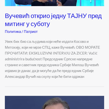
Вучевић открио једну ТАЈНУ пред
митинг у суботу
Политика
/
Патриот
Увек бих био са људима који неће издати Косово и
Метохију, који не мрзе СПЦ, каже Вучевић. ОВО МОРАТЕ
ПРОЧИТАТИ: EKSKLUZIVNI INTERVJU ZA ZICER: Vučić
administrira budućnost Председник Српске напредне
странке и саветник председника Србије Милош Вучевић
изјавио је данас да је могуће да ће председник Србије
Александар Вучић на скупу који ће бити одржан