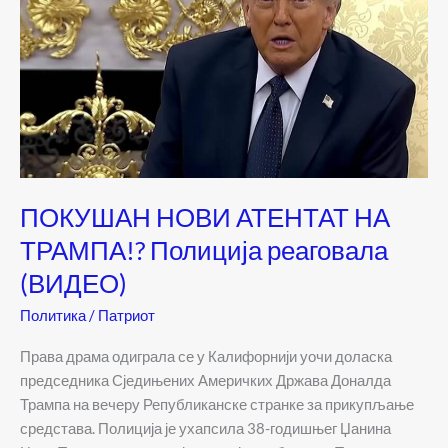
ПОКУШАН НОВИ АТЕНТАТ НА
ТРАМПА!? Полиција реаговала
(ВИДЕО)
Политика
/
Патриот
Права драма одиграла се у Калифорнији уочи доласка
председника Сједињених Америчких Држава Доналда
Трампа на вечеру Републиканске странке за прикупљање
средстава. Полиција је ухапсила 38-годишњег Џанина