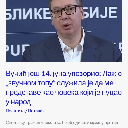
Вучић још 14. јуна упозорио: Лаж о
„звучном топу” служила је да ме
представе као човека који је пуцао
у народ
Политика
/
Патриот
Споља су тражили некога ко ће објединити мржњу против