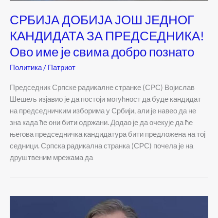
СРБИЈА ДОБИЈА ЈОШ ЈЕДНОГ
КАНДИДАТА ЗА ПРЕДСЕДНИКА!
Ово име је свима добро познато
Политика
/
Патриот
Председник Српске радикалне странке (СРС) Војислав
Шешељ изјавио је да постоји могућност да буде кандидат
на председничким изборима у Србији, али је навео да не
зна када ће они бити одржани. Додао је да очекује да ће
његова председничка кандидатура бити предложена на тој
седници. Српска радикална странка (СРС) почела је на
друштвеним мрежама да