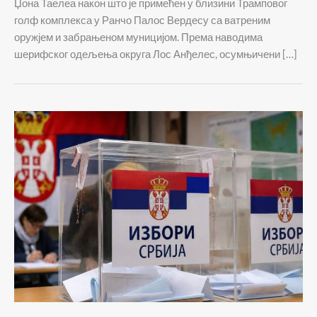
Џона Таелеа након што је примећен у близини Трамповог
голф комплекса у Ранчо Палос Вердесу са ватреним
оружјем и забрањеном муницијом. Према наводима
шерифског одељења округа Лос Анђелес, осумњичени […]