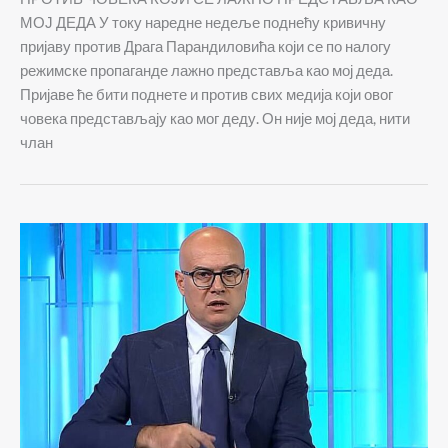
МОЈ ДЕДА У току наредне недеље поднећу кривичну
пријаву против Драга Парандиловића који се по налогу
режимске пропаганде лажно представља као мој деда.
Пријаве ће бити поднете и против свих медија који овог
човека представљају као мог деду. Он није мој деда, нити
члан