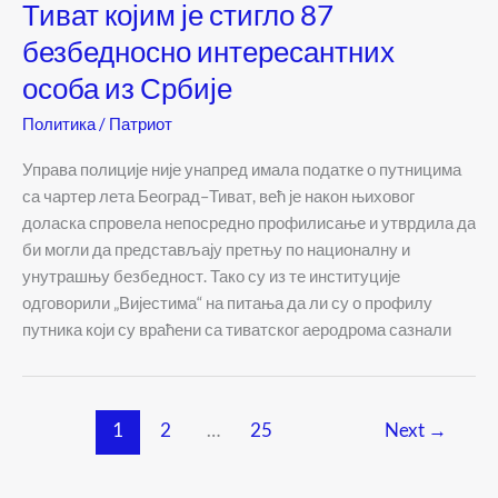
Тиват којим је стигло 87
безбедносно интересантних
особа из Србије
Политика
/
Патриот
Управа полиције није унапред имала податке о путницима
са чартер лета Београд–Тиват, већ је након њиховог
доласка спровела непосредно профилисање и утврдила да
би могли да представљају претњу по националну и
унутрашњу безбедност. Тако су из те институције
одговорили „Вијестима“ на питања да ли су о профилу
путника који су враћени са тиватског аеродрома сазнали
1
2
…
25
Next
→