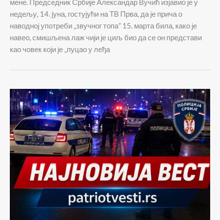
мене. Председник Србије Александар Вучић изјавио је у
недељу, 14. јуна, гостујући на ТВ Прва, да је прича о
наводној употреби „звучног топа” 15. марта била, како је
навео, смишљена лаж чији је циљ био да се он представи
као човек који је „пуцао у леђа