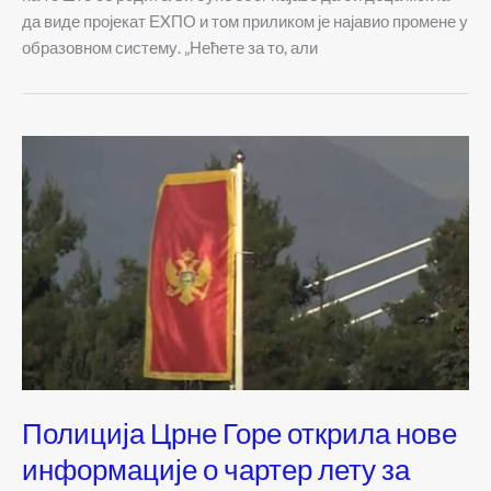
да виде пројекат ЕXПО и том приликом је најавио промене у
образовном систему. „Нећете за то, али
Полиција Црне Горе открила нове
информације о чартер лету за