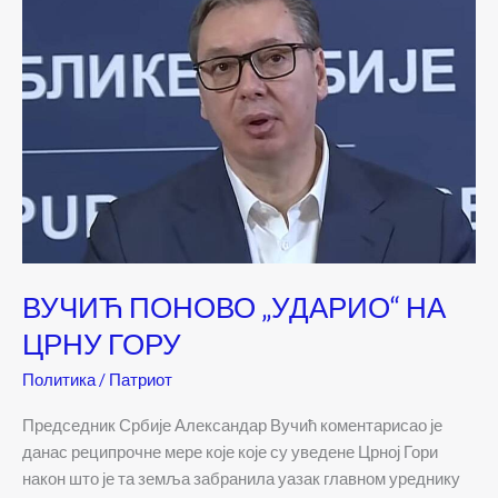
ВУЧИЋ ПОНОВО „УДАРИО“ НА
ЦРНУ ГОРУ
Политика
/
Патриот
Председник Србије Александар Вучић коментарисао је
данас реципрочне мере које које су уведене Црној Гори
након што је та земља забранила уазак главном уреднику