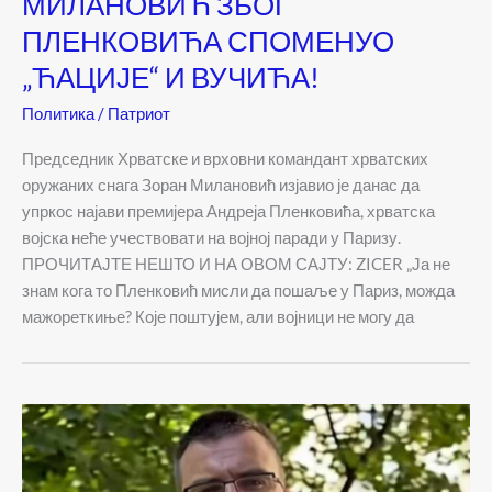
МИЛАНОВИЋ ЗБОГ
ПЛЕНКОВИЋА СПОМЕНУО
„ЋАЦИЈЕ“ И ВУЧИЋА!
Политика
/
Патриот
Председник Хрватске и врховни командант хрватских
оружаних снага Зоран Милановић изјавио је данас да
упркос најави премијера Андреја Пленковића, хрватска
војска неће учествовати на војној паради у Паризу.
ПРОЧИТАЈТЕ НЕШТО И НА ОВОМ САЈТУ: ZICER „Ја не
знам кога то Пленковић мисли да пошаље у Париз, можда
мажореткиње? Које поштујем, али војници не могу да