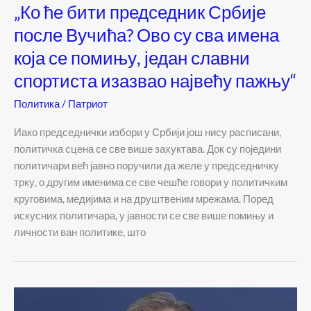
„Ко ће бити председник Србије
после Вучића? Ово су сва имена
која се помињу, један славни
спортиста изазвао највећу пажњу“
Политика
/
Патриот
Иако председнички избори у Србији још нису расписани,
политичка сцена се све више захуктава. Док су поједини
политичари већ јавно поручили да желе у председничку
трку, о другим именима се све чешће говори у политичким
круговима, медијима и на друштвеним мрежама. Поред
искусних политичара, у јавности се све више помињу и
личности ван политике, што