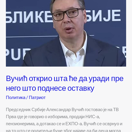
Вучић открио шта ће да уради пре
него што поднесе оставку
Политика
/
Патриот
Председник Србије Александар Вучић гостовао је на ТВ
Прва где је говорио о изборима, продаји НИС-а,
пензионерима, а дотакао се и ЕXПО-а. Вучић се осврнуо и
на то што се родитељи буне због најаве да би деца могла