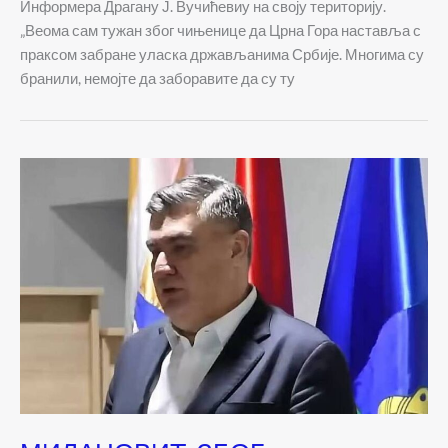
Информера Драгану Ј. Вучићевиу на своју територију.
„Веома сам тужан због чињенице да Црна Гора наставља с
праксом забране уласка држављанима Србије. Многима су
бранили, немојте да заборавите да су ту