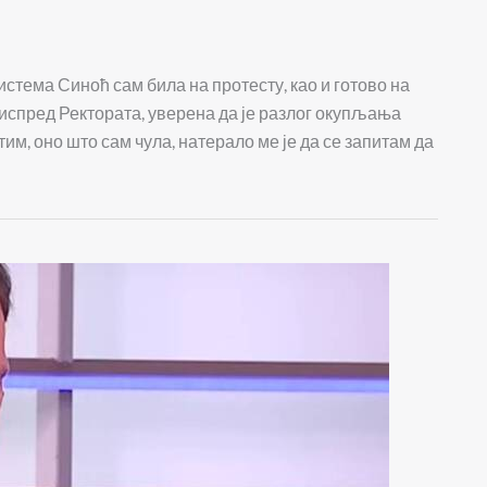
истема Синоћ сам била на протесту, као и готово на
 испред Ректората, уверена да је разлог окупљања
им, оно што сам чула, натерало ме је да се запитам да