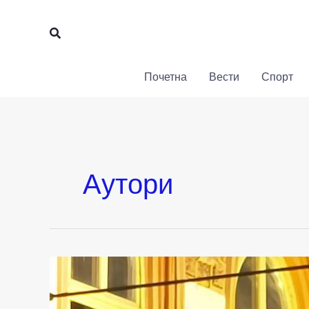
Пређи
на
Претрага
садржај
Почетна
Вести
Спорт
Аутори