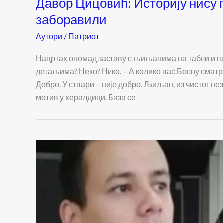
Давор Цицовић: Историју нису п
заборавили
Аутори
/
Патриот
Нацртах ономад заставу с љиљанима на табли и пит
детаљима? Неко? Нико. – А колико вас Босну сматр
Добро. У ствари – није добро. Љиљан, из чистог н
мотив у хералдици. База се