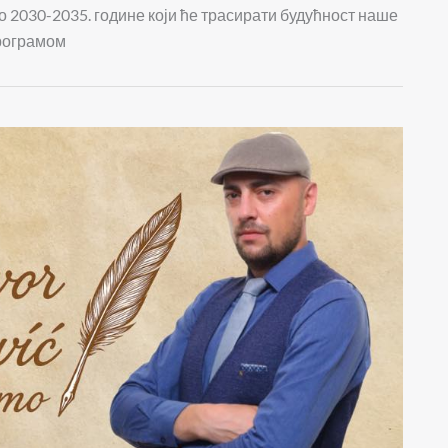
 2030-2035. године који ће трасирати будућност наше
програмом