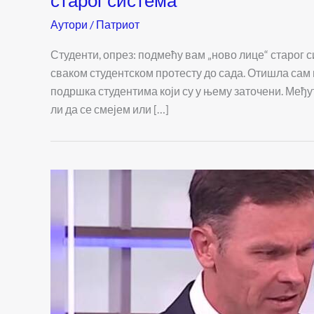
старог система
Аутори
/
Патриот
Студенти, опрез: подмећу вам „ново лице“ старог с
сваком студентском протесту до сада. Отишла сам
подршка студентима који су у њему заточени. Међут
ли да се смејем или […]