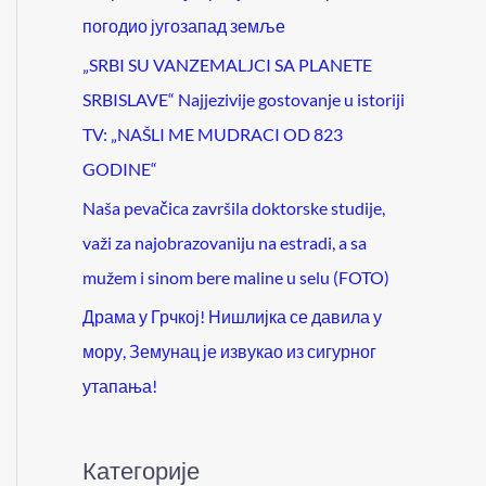
погодио југозапад земље
„SRBI SU VANZEMALJCI SA PLANETE
SRBISLAVE“ Najjezivije gostovanje u istoriji
TV: „NAŠLI ME MUDRACI OD 823
GODINE“
Naša pevačica završila doktorske studije,
važi za najobrazovaniju na estradi, a sa
mužem i sinom bere maline u selu (FOTO)
Драма у Грчкој! Нишлијка се давила у
мору, Земунац је извукао из сигурног
утапања!
Категорије