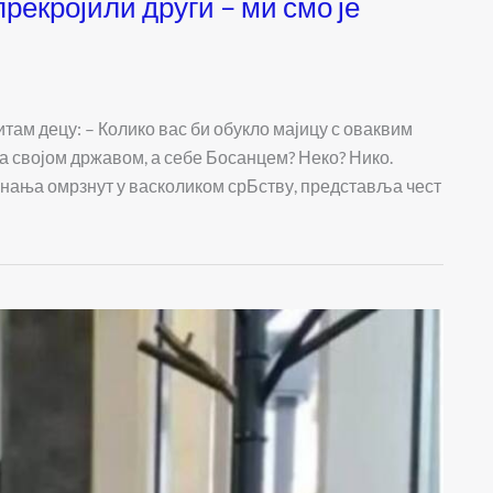
рекројили други – ми смо је
ам децу: – Колико вас би обукло мајицу с оваквим
а својом државом, а себе Босанцем? Неко? Нико.
езнања омрзнут у васколиком срБству, представља чест