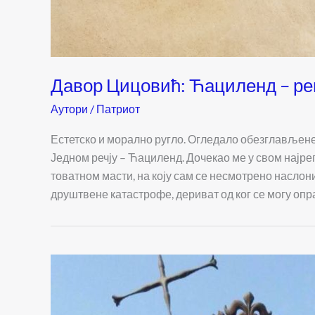
Давор Цицовић: Ћациленд – ре
Аутори
/
Патриот
Естетско и морално ругло. Огледало обезглављене
Једном речју – Ћациленд. Дочекао ме у свом најр
товатном масти, на коју сам се несмотрено наслони
друштвене катастрофе, дериват од ког се могу опра