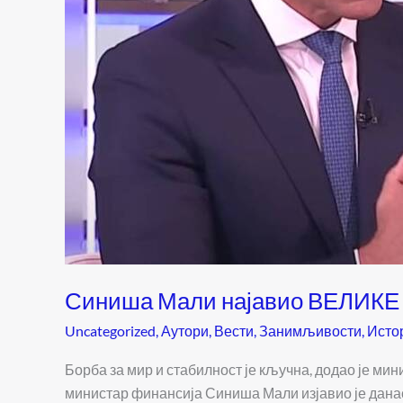
Синиша Мали најавио ВЕЛИК
Uncategorized
,
Аутори
,
Вести
,
Занимљивости
,
Исто
Борба за мир и стабилност је кључна, додао је м
министар финансија Синиша Мали изјавио је данас,