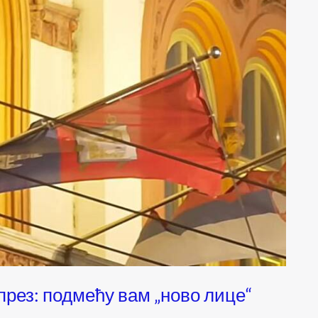
ез: подмећу вам „ново лице“