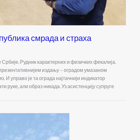
публика смрада и страха
 Србије. Рудник карактерних и физичких фекалија.
епрезентативнијем издању – оградом умазаном
о. И управо је та ограда најтачнији индикатор
ти руке, али образ никада. Уз асистенцију супруге