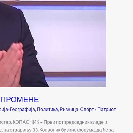
Е ПРОМЕНЕ
рија-Географија
,
Политика
,
Ризница
,
Спорт
/
Патриот
инистар. КОПАОНИК – Први потпредседник владе и
 на отварању 33. Копаоник бизнис форума, да ће за