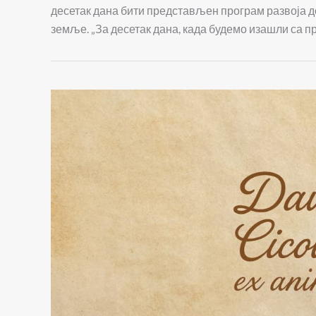
десетак дана бити представљен програм развоја до
земље. „За десетак дана, када будемо изашли са 