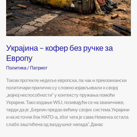
Украјина – кофер без ручке за
Европу
Политика
/
Патриот
Током протекле недеље европски, па чак и прекоокеански
политичари прилично су сложно изјављивали о својој
„војној неспособности“ у контексту пружања помоћи
Украјини. Тако издање WSJ, позивајући се на званичнике,
тврди да је „Берлин предао већину својих система Украјини
и на источни бок НАТО-а, због чега је сама Немачка остала
слабо заштићена од ваздушног напада“. Данас