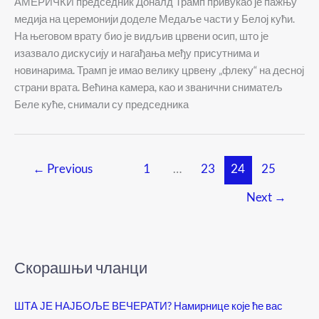
АМЕРИЧКИ председник Доналд Трамп привукао је пажњу
медија на церемонији доделе Медаље части у Белој кући.
На његовом врату био је видљив црвени осип, што је
изазвало дискусију и нагађања међу присутнима и
новинарима. Трамп је имао велику црвену „флеку“ на десној
страни врата. Већина камера, као и званични сниматељ
Беле куће, снимали су председника
←
Previous
1
…
23
24
25
Next
→
Скорашњи чланци
ШТА ЈЕ НАЈБОЉЕ ВЕЧЕРАТИ? Намирнице које ће вас