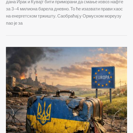
дана Ирак и Кувајт бити приморани да смање извоз нафте
за 3–4 милиона барела дневно. То ће изазвати прави хаос
на енергетском тржишту. Саобраћај у Ормуском мореузу
пао је за