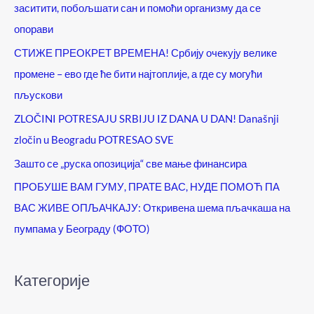
заситити, побољшати сан и помоћи организму да се
опорави
СТИЖЕ ПРЕОКРЕТ ВРЕМЕНА! Србију очекују велике
промене – ево где ће бити најтоплије, а где су могући
пљускови
ZLOČINI POTRESAJU SRBIJU IZ DANA U DAN! Današnji
zločin u Beogradu POTRESAO SVE
Зашто се „руска опозиција“ све мање финансира
ПРОБУШЕ ВАМ ГУМУ, ПРАТЕ ВАС, НУДЕ ПОМОЋ ПА
ВАС ЖИВЕ ОПЉАЧКАЈУ: Откривена шема пљачкаша на
пумпама у Београду (ФОТО)
Категорије