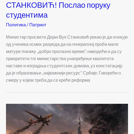
СТАНКОВИЋ! Послао поруку
студентима
Политика
/
Патриот
Министар просвете Дејан Вук Станковић рекао је да очекује
од ученика осмих разреда да на генералној проби мале
матуре покажу „добро пролазно време“, наводећи и да су
приоритети тог министарства унапређење квалитета
наставе и изградња студентских домова, уз констатацију
да је образовање „најважнији ресурс“ Србије. Говорећи о
смеру у којем треба да се креће реформа