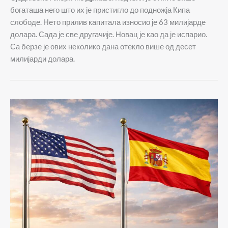
богаташа него што их је пристигло до подножја Кипа
слободе. Нето прилив капитала износио је 63 милијарде
долара. Сада је све другачије. Новац је као да је испарио.
Са берзе је ових неколико дана отекло више од десет
милијарди долара.