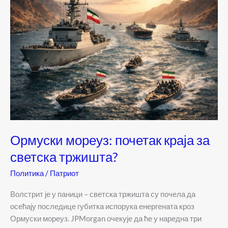
Ормуски мореуз: почетак краја за
светска тржишта?
Политика
/
Патриот
Волстрит је у паници – светска тржишта су почела да
осећају последице губитка испорука енергената кроз
Ормуски мореуз. JPMorgan очекује да ће у наредна три