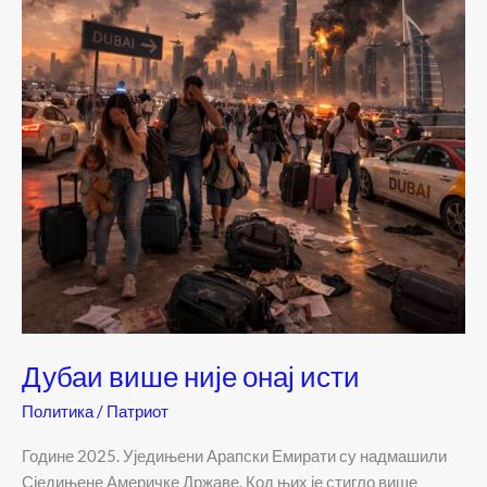
Дубаи више није онај исти
Политика
/
Патриот
Године 2025. Уједињени Арапски Емирати су надмашили
Сједињене Америчке Државе. Код њих је стигло више