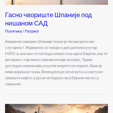
Гасно чвориште Шпаније под
нишаном САД
Политика
/
Патриот
Америчке замерке Шпанији тешко је посматрати као
случајност. Формално се говори о дисциплини унутар
НАТО-а, али ако се погледа енергетска карта Европе, иза те
реторике стоји много прагматичнији интерес. Трамп
доследно ограничава кључне енергетске играче. Иран је
нова жаришна тачка, Венецуела је потиснута са светског
тржишта нафте, а руске испоруке гаса Европи нагло су
смањене.