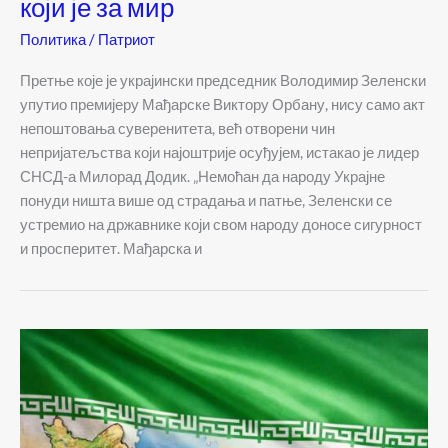
који је за мир
Политика
/
Патриот
Претње које је украјински председник Володимир Зеленски
упутио премијеру Мађарске Виктору Орбану, нису само акт
непоштовања суверенитета, већ отворени чин
непријатељства који најоштрије осуђујем, истакао је лидер
СНСД-а Милорад Додик. „Немоћан да народу Украјне
понуди ништа више од страдања и патње, Зеленски се
устремио на државнике који свом народу доносе сигурност
и просперитет. Мађарска и