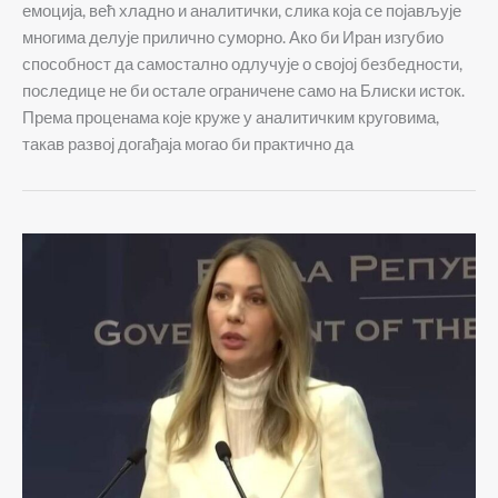
емоција, већ хладно и аналитички, слика која се појављује
многима делује прилично суморно. Ако би Иран изгубио
способност да самостално одлучује о својој безбедности,
последице не би остале ограничене само на Блиски исток.
Према проценама које круже у аналитичким круговима,
такав развој догађаја могао би практично да