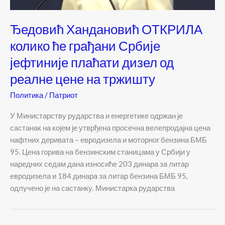
Ђедовић Хандановић ОТКРИЛА
колико ће грађани Србије
јефтиније плаћати дизел од
реалне цене на тржишту
Политика
/
Патриот
У Министарству рударства и енергетике одржан је
састанак на којем је утврђена просечна велепродајна цена
нафтних деривата – евродизела и моторног бензина БМБ
95. Цена горива на бензинским станицама у Србији у
наредних седам дана износиће 203 динара за литар
евродизела и 184 динара за литар бензина БМБ 95,
одлучено је на састанку. Министарка рударства