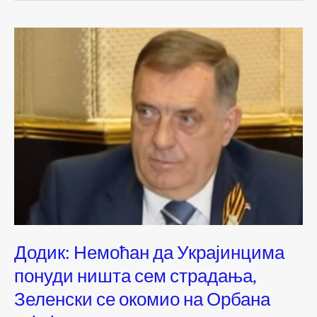
Додик: Немоћан да Украјинцима
понуди ништа сем страдања,
Зеленски се окомио на Орбана