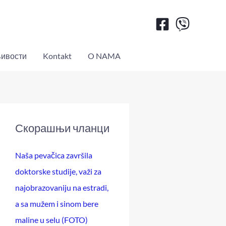
ивости
Kontakt
O NAMA
Скорашњи чланци
Naša pevačica završila
doktorske studije, važi za
najobrazovaniju na estradi,
a sa mužem i sinom bere
maline u selu (FOTO)