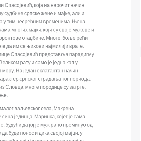
и Спасојевић, која на нарочит начин
у судбине српске жене и мајке, али и
да у тим несрећним временима. Њена
чама многих мајки, који су своје мужеве и
фронтове отаџбине. Многе, боље рећи
ле да им се њихови најмилији врате.
дице Спасојевић представља парадигму
Великом рату и само је једна кап у
 мору. На један еклатантан начин
карактер српског страдања тог периода.
з Словца, многе породице су затрте.
ање.
 малог ваљевског села, Макрена
 сина јединца, Маринка, којег је сама
е, будући да јој је муж рано преминуо од
 да буде понос и дика својој мајци, у
ладића, који је попут осталих својих