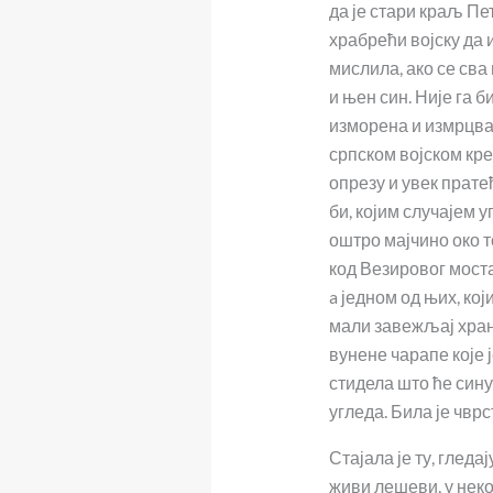
да је стари краљ П
храбрећи војску да и
мислила, ако се сва 
и њен син. Није га 
изморена и измрцвар
српском војском кре
опрезу и увек пратећ
би, којим случајем 
оштро мајчино око т
код Везировог моста
a једном од њих, кој
мали завежљај хране
вунене чарапе које ј
стидела што ће сину
угледа. Била је чвр
Стајала је ту, гледа
живи лешеви, у неко