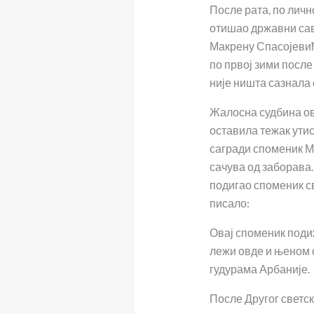
После рата, по личн
отишао државни сав
Макрену Спасојевић.
по првој зими после
није ништа сазнала 
Жалосна судбина ов
оставила тежак утис
сагради споменик М
сачува од заборава.
подигао споменик с
писало:
Овај споменик поди
лежи овде и њеном 
гудурама Арбаније.
После Другог светско