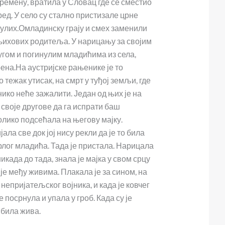
ремену, вратила у Словац где се сместио
ед. У село су стално пристизале црне
нулих.Омладинску грају и смех заменили
 њихових родитеља. У нарицању за својим
угом и погинулим младићима из села,
ена.На аустријске рањенике је то
тежак утисак, на смрт у туђој земљи, где
 нико неће зажалити. Један од њих је на
 своје другове да га испрати баш
толико подсећала на његову мајку.
ала све док јој нису рекли да је то била
ог младића. Тада је пристала. Нарицала
 никада до тада, знала је мајка у свом срцу
е међу живима. Плакала је за сином, на
 непријатељског војника, и када је ковчег
е посрнула и упала у гроб. Када су је
 била жива.