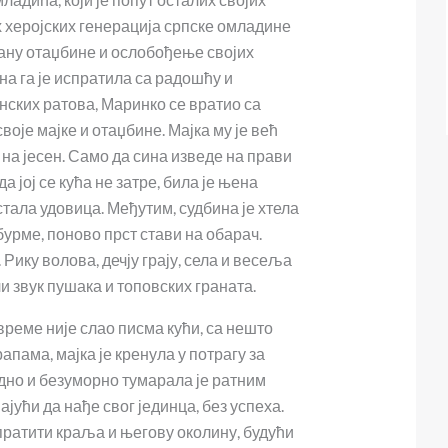
 херојских генерација српске омладине
рану отаџбине и ослобођење својих
а га је испратила са радошћу и
нских ратова, Маринко се вратио са
оје мајке и отаџбине. Мајка му је већ
на јесен. Само да сина изведе на прави
да јој се кућа не затре, била је њена
остала удовица. Међутим, судбина је хтела
урме, поново прст стави на обарач.
 Рику волова, дечју грају, села и весеља
и звук пушака и топовских граната.
реме није слао писма кући, са нешто
апама, мајка је кренула у потрагу за
дно и безуморно тумарала је ратним
јући да нађе свог јединца, без успеха.
пратити краља и његову околину, будући