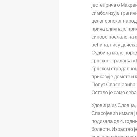
јестеприча о Макрен
симболизује трагичн
целог српског наро
прича слична је при
синове послале на 
већина, нису дочека
Судбина мале поро
српског страдања у 
српском страдалном
приказује домете и 
Попут Спасојевића и
Остало је само сећ
Удовица из Словца,
Спасојевић имала је
подизала од 4. годин
болести. Израстао је
снажног и стаситог м