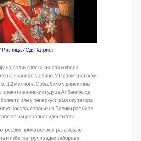
/
Ризница
/ Од:
Патриот
ију најбољи српски синови и кћери
оте на браник отаџбине. У Првом светском
еко 1,2 милиона Срба, било у директним
 преко планинских гудура Албаније, од
 болести или у реперкусијама окупатора
опут Косова, сећање на Велики рат биће
српског националног идентитета.
отресних прича великог рата која је
на и избегла трули задах заборава