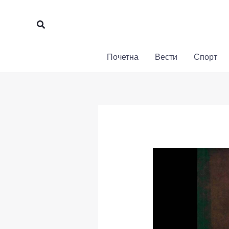
Пређи
на
Претрага
садржај
Почетна
Вести
Спорт