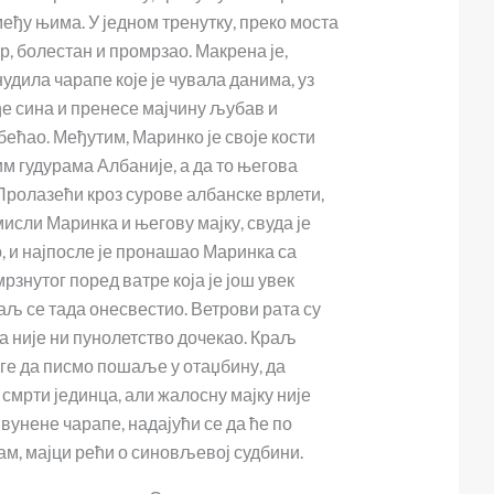
еђу њима. У једном тренутку, преко моста
р, болестан и промрзао. Макрена је,
дила чарапе које је чувала данима, уз
ђе сина и пренесе мајчину љубав и
бећао. Међутим, Маринко је своје кости
м гудурама Албаније, а да то његова
 Пролазећи кроз сурове албанске врлети,
мисли Маринка и његову мајку, свуда је
, и најпосле је пронашао Маринка са
рзнутог поред ватре која је још увек
аљ се тада онесвестио. Ветрови рата су
а није ни пунолетство дочекао. Краљ
ге да писмо пошаље у отаџбину, да
смрти јединца, али жалосну мајку није
 вунене чарапе, надајући се да ће по
сам, мајци рећи о синовљевој судбини.