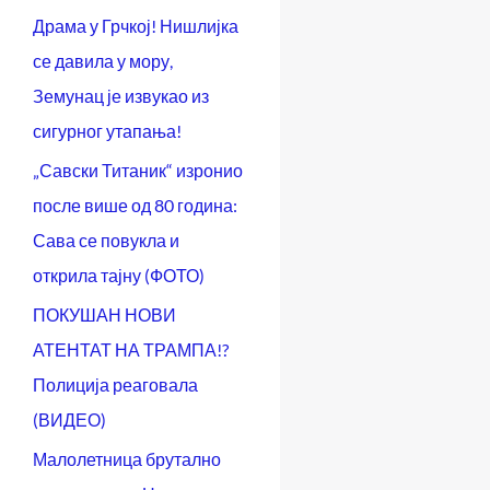
Драма у Грчкој! Нишлијка
се давила у мору,
Земунац је извукао из
сигурног утапања!
„Савски Титаник“ изронио
после више од 80 година:
Сава се повукла и
открила тајну (ФОТО)
ПОКУШАН НОВИ
АТЕНТАТ НА ТРАМПА!?
Полиција реаговала
(ВИДЕО)
Малолетница брутално