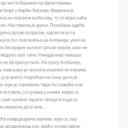
етар често боравио на фронтовима,
страје у борби. Касније, Макрена је
војска повлачи ка Косову, ту се мора наћи
било. Наставила је даље. Похабане одеће,
ена дугом потрагом, најпосле је са
нула пут повлачења ка Албанији, увек на
и бескрајне колоне српске војске, како не
угледала свог сина. Никада није наишао,
о не би пропустило. На прагу Албаније,
, пажљиво је пратила изнемогле војнике,
и ју је много подсећао на сина, дала је
 који је спремила. Чврсто стежући оне
е исплела, са сузама у очима, мајка се
 само вунене чарапе предати када га
сто уверена да је жив…
јући измрцварене војнике, који се, као
м летаргичном сну, крећу путем смрти.