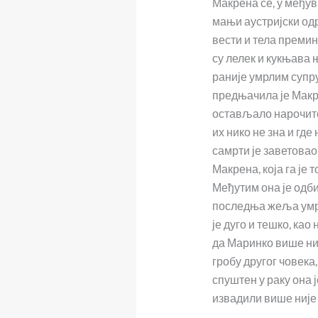
Макрена се, у међув
мањи аустријски одр
вести и тела преми
су лелек и кукњава
раније умрлим супр
предњачила је Макр
остављало нарочито 
их нико не зна и где
самрти је заветовао
Макрена, која га је 
Међутим она је одбиј
последња жеља умрл
је дуго и тешко, као
да Маринко више ниј
гробу другог човека,
спуштен у раку она ј
извадили више није