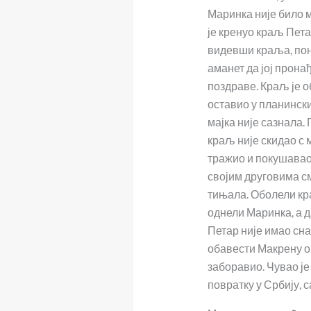
Маринка није било м
је кренуо краљ Пета
видевши краља, пону
аманет да јој прона
поздраве. Краљ је о
оставио у планински
мајка није сазнала.
краљ није скидао с 
тражио и покушавао
својим друговима см
тињала. Оболели кр
однели Маринка, а д
Петар није имао сна
обавести Макрену о 
заборавио. Чувао је
повратку у Србију, 