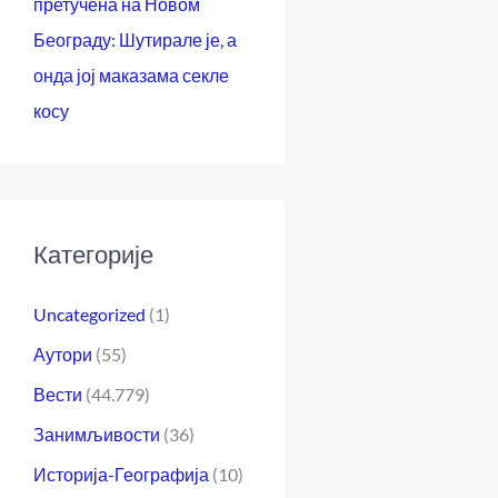
претучена на Новом
Београду: Шутирале је, а
онда јој маказама секле
косу
Категорије
Uncategorized
(1)
Аутори
(55)
Вести
(44.779)
Занимљивости
(36)
Историја-Географија
(10)