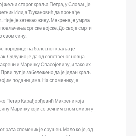
ој жељи старог краља Петра, у Словац је
етник Илија Ђукановић да пронађе
 Није је затекао живу. Макрена је умрла
 повлачења српске војске. До своје смрти
о свом сину.
е породице на болесног краља је
ак. Одлучио је да од сопственог новца
акрени и Маринку Спасојевићу, и тако их
 Први пут је забележено да је један краљ
војим поданицима. На споменику је
же Петар Карађорђевић Макрени која
сину Маринку који се вечним сном смири у
г рата споменик је срушен. Мало ко је, од