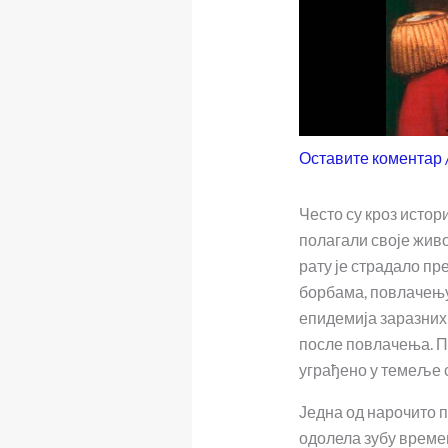
Оставите коментар
Често су кроз истор
полагали своје жив
рату је страдало пр
борбама, повлачењу
епидемија заразних
после повлачења. П
уграђено у темеље 
Једна од нарочито п
одолела зубу време