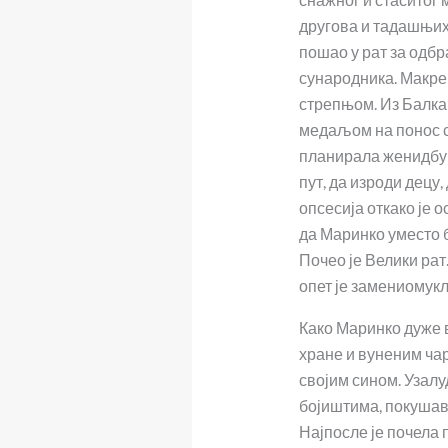
другова и тадашњих
пошао у рат за одб
сународника. Макрен
стрепњом. Из Балка
медаљом на понос св
планирала женидбу 
пут, да изроди децу, 
опсесија откако је 
да Маринко уместо б
Почео је Велики рат.
опет је замениомукл
Како Маринко дуже в
хране и вуненим чар
својим сином. Узалу
бојиштима, покушава
Најпосле је почела 