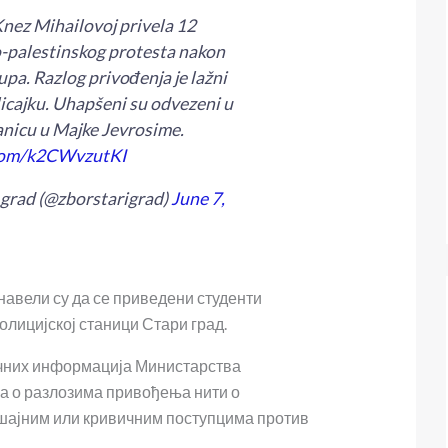
 Knez Mihailovoj privela 12
-palestinskog protesta nakon
upa. Razlog privođenja je lažni
icajku. Uhapšeni su odvezeni u
tanicu u Majke Jevrosime.
.com/k2CWvzutKI
 grad (@zborstarigrad)
June 7,
навели су да се приведени студенти
олицијској станици Стари град.
ичних информација Министарства
 о разлозима привођења нити о
шајним или кривичним поступцима против