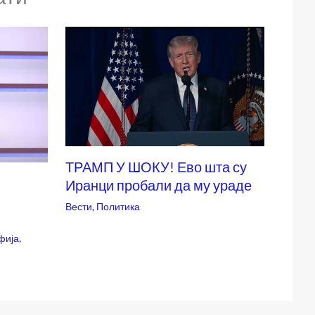
ТРАМП У ШОКУ! Ево шта су
Иранци пробали да му ураде
Вести
,
Политика
фија
,