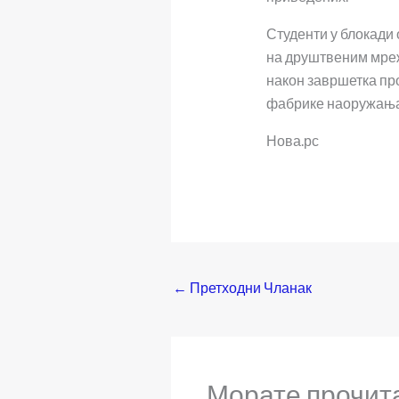
Студенти у блокади
на друштвеним мреж
након завршетка пр
фабрике наоружања 
Нова.рс
←
Претходни Чланак
Морате прочит