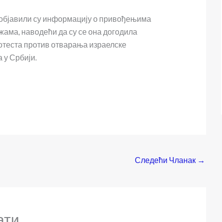
 објавили су информацију о привођењима
ама, наводећи да су се она догодила
отеста против отварања израелске
у Србији.
Следећи Чланак
→
ати