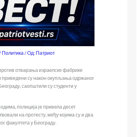
/
Политика
/ Од:
Патриот
против отварања израелске фабрике
и приведени су након окупљања одржаног
 Београду, саопштили су студенти у
дима, полиција је привела десет
твовали на протесту, међу којима су и два
ог факултета у Београду.