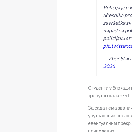
Policija je u
učesnika pro
završetka sk
napad na pol
policijsku s
pic.twitter
— Zbor Stari
2026
Студенти у блокади 
тренутно налазе у П
За сада нема зван
унутрашњих послова
евентуалним прекр
приведених.