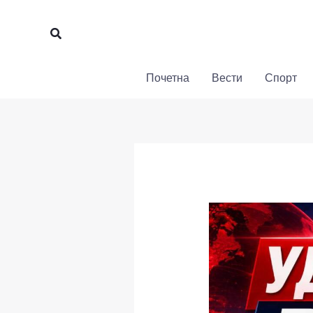
Пређи
на
Претрага
садржај
Почетна
Вести
Спорт