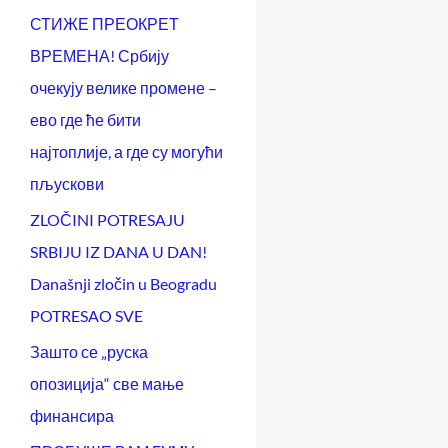
СТИЖЕ ПРЕОКРЕТ
ВРЕМЕНА! Србију
очекују велике промене –
ево где ће бити
најтоплије, а где су могући
пљускови
ZLOČINI POTRESAJU
SRBIJU IZ DANA U DAN!
Današnji zločin u Beogradu
POTRESAO SVE
Зашто се „руска
опозиција“ све мање
финансира