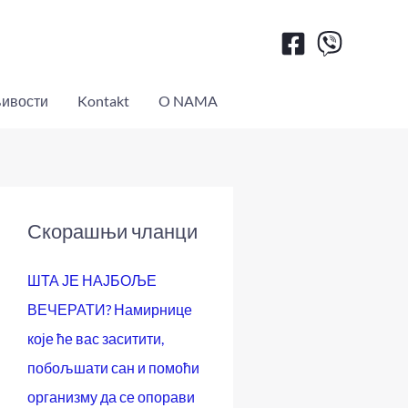
ивости
Kontakt
O NAMA
Скорашњи чланци
ШТА ЈЕ НАЈБОЉЕ
ВЕЧЕРАТИ? Намирнице
које ће вас заситити,
побољшати сан и помоћи
организму да се опорави