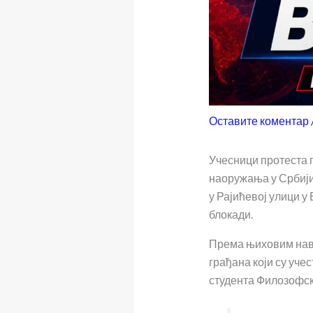
Оставите коментар
Учесници протеста 
наоружања у Србиј
у Рајићевој улици у
блокади.
Према њиховим наво
грађана који су учес
студента Филозофск