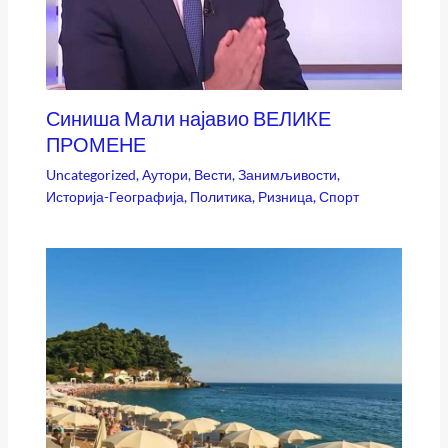
Синиша Мали најавио ВЕЛИКЕ
ПРОМЕНЕ
Uncategorized
,
Аутори
,
Вести
,
Занимљивости
,
Историја-Географија
,
Политика
,
Ризница
,
Спорт