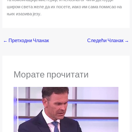
широм света желе да их посете, иако им сама помисао на
њих изазива језу.
←
Претходни Чланак
Следећи Чланак
→
Морате прочитати