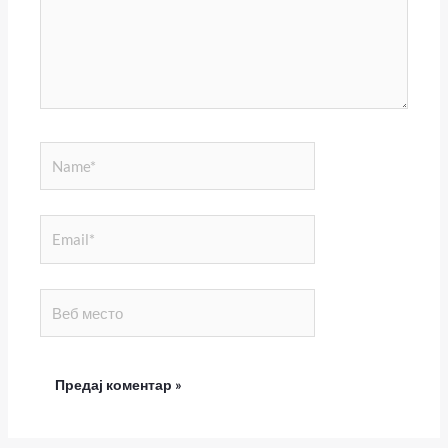
Name*
Email*
Веб
место