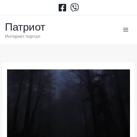
Пређи
на
садржај
Патриот
Интернет портал