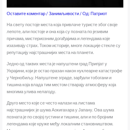
Оставите коментар
/
Занимљивости
/ Од:
Патриот
На свету постоје места која привлаче туристе због своје
лепоте, али постоје и она која су позната по језивим
причама, мистериозним догађајима и легендама које
изазивају страх. Током историје, многе локације стекле су
репутацију најстрашнијих места на планети.
Једно од таквих места је напуштени град Припјат у
Украјини, који је остао празан након нуклеарне катастрофе
у Чернобиљу. Напуштене зграде, зарђали тобогани и
тишина која влада тим местом стварају атмосферу која
многима улива нелагоду.
Друго место које се често налази на листама
најстрашнијих је шума Аокигахара у Јапану. Ова шума
позната је по својој густини и тишини, али и по бројним
легендама које круже међу локалним становништвом.