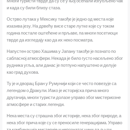
Многи туристи тврде да су се у њој осећали изгубљено чак
и када су били близу стаза.
Острво лутака у Мексику такође је једно од места које
изазива језу. На дрвећу висе старе лутке које су током
година постале оштећене и прљаве, па многи посетиоци
тврде да изгледају као да их неко посматра.
Напустен острво Хашима у Јапану такође је познато по
сабласној атмосфери. Некада је било густо насељено због
рудника угља, али данас је потпуно напуштено и делује
као град духова.
Ту је и дворац Бран у Румунији који се често повезује са
легендом о Дракули. Иако је историјска прича много
другачија, многи туристи долазе управо због мистериозне
атмосфере и старих легенди.
Нека места су страшна због историје, нека због природе, а
нека због прича које су се преносиле генерацијама. Управо
та комбинација мистерије и непознатог чини да људи