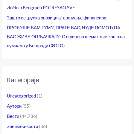
zločin u Beogradu POTRESAO SVE
Зашто се „руска опозиција“ све мање финансира
ПРОБУШЕ ВАМ ГУМУ, ПРАТЕ ВАС, НУДЕ ПОМОЋ ПА
ВАС ЖИВЕ ОПЉАЧКАЈУ: Откривена шема пљачкаша на
пумпама у Београду (ФОТО)
Категорије
Uncategorized
(1)
Аутори
(55)
Вести
(44.786)
Занимљивости
(36)