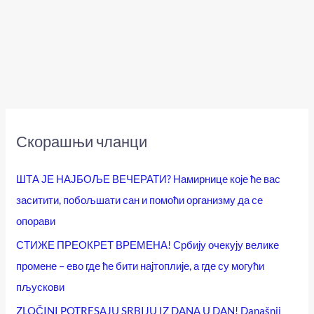
Скорашњи чланци
ШТА ЈЕ НАЈБОЉЕ ВЕЧЕРАТИ? Намирнице које ће вас
заситити, побољшати сан и помоћи организму да се
опорави
СТИЖЕ ПРЕОКРЕТ ВРЕМЕНА! Србију очекују велике
промене – ево где ће бити најтоплије, а где су могући
пљускови
ZLOČINI POTRESAJU SRBIJU IZ DANA U DAN! Današnji