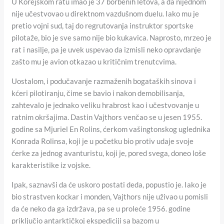
U Korejskom ratu imao je 37 borbenih letova, a da nijednom
nije učestvovao u direktnom vazdušnom duelu. Iako mu je
pretio vojni sud, taj do regrutovanja instruktor sportske
pilotaže, bio je sve samo nije bio kukavica. Naprosto, mrzeo je
rat i nasilje, pa je uvek uspevao da izmisli neko opravdanje
zašto mu je avion otkazao u kritičnim trenutcvima.
Uostalom, i podučavanje razmaženih bogataških sinova i
kćeri pilotiranju, čime se bavio i nakon demobilisanja,
zahtevalo je jednako veliku hrabrost kao i učestvovanje u
ratnim okršajima. Dastin Vajthors venčao se u jesen 1955.
godine sa Mjuriel En Rolins, ćerkom vašingtonskog uglednika
Konrada Rolinsa, koji je u početku bio protiv udaje svoje
ćerke za jednog avanturistu, koji je, pored svega, doneo loše
karakteristike iz vojske.
Ipak, saznavši da će uskoro postati deda, popustio je. Iako je
bio strastven kockar i monden, Vajthors nije uživao u pomisli
da će neko da ga izdržava, pa se u proleće 1956. godine
priključio antarktičkoj ekspediciji sa bazom u