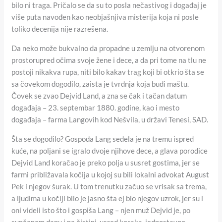
bilo ni traga. Pričalo se da su to posla nečastivog i događaj je
više puta navođen kao neobjašnjiva misterija koja ni posle
toliko decenija nije razrešena.
Da neko može bukvalno da propadne u zemlju na otvorenom
prostorupred očima svoje žene i dece, a da pri tome na tlu ne
postoji nikakva rupa, niti bilo kakav trag koji bi otkrio šta se
sa čovekom dogodilo, zaista je tvrdnja koja budi maštu.
Čovek se zvao Dejvid Land, a zna se čak i tačan datum
događaja – 23. septembar 1880. godine, kao i mesto
događaja – farma Langovih kod Nešvila, u državi Tenesi, SAD.
Šta se dogodilo? Gospođa Lang sedela je na tremu ispred
kuće, na poljani se igralo dvoje njihove dece, a glava porodice
Dejvid Land koračao je preko polja u susret gostima, jer se
farmi približavala kočija u kojoj su bili lokalni advokat August
Pek i njegov šurak. U tom trenutku začuo se vrisak sa trema,
a ljudima u kočiji bilo je jasno šta ej bio njegov uzrok, jer su i
oni videli isto što i gospiša Lang – njen muž Dejvid je, po