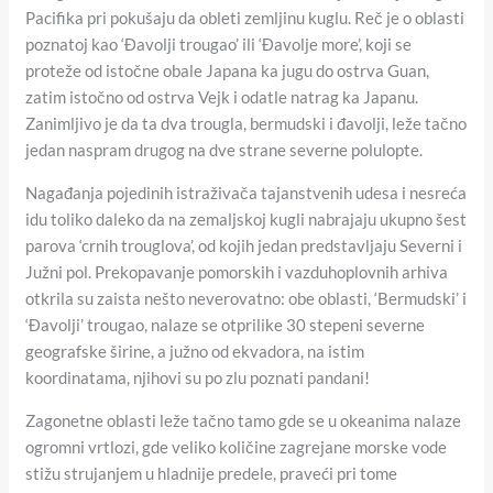
Pacifika pri pokušaju da obleti zemljinu kuglu. Reč je o oblasti
poznatoj kao ‘Đavolji trougao’ ili ‘Đavolje more’, koji se
proteže od istočne obale Japana ka jugu do ostrva Guan,
zatim istočno od ostrva Vejk i odatle natrag ka Japanu.
Zanimljivo je da ta dva trougla, bermudski i đavolji, leže tačno
jedan naspram drugog na dve strane severne polulopte.
Nagađanja pojedinih istraživača tajanstvenih udesa i nesreća
idu toliko daleko da na zemaljskoj kugli nabrajaju ukupno šest
parova ‘crnih trouglova’, od kojih jedan predstavljaju Severni i
Južni pol. Prekopavanje pomorskih i vazduhoplovnih arhiva
otkrila su zaista nešto neverovatno: obe oblasti, ‘Bermudski’ i
‘Đavolji’ trougao, nalaze se otprilike 30 stepeni severne
geografske širine, a južno od ekvadora, na istim
koordinatama, njihovi su po zlu poznati pandani!
Zagonetne oblasti leže tačno tamo gde se u okeanima nalaze
ogromni vrtlozi, gde veliko količine zagrejane morske vode
stižu strujanjem u hladnije predele, praveći pri tome