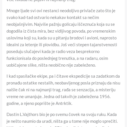
Mnoge ljude svi ovi nestanci neodoljivo privlače zato što je
svako kad-tad ostvario nekakav kontakt sa nečim
neobjašnjivim. Najviše pažnju golicaju iščeznuća koja su se
dogodila iz čista mira, bez vidljivog povoda, po vremenskim
uslovima koji su, kada su u pitanju brodovi i avioni, naprosto
idealni za letenje ili plovidbu. Još veći stepen tajanstvenosti
poseduju slučajevi kada je radio veza besprekorno
funkcionisala do poslednjeg trenutka, a na radaru, osim
uobičajene slike, ništa neobično nije zabeleženo.
I kad spasilačke ekipe, pa i čitave ekspedicije sa zadatkom da
pronađu ostatke nestalih, neobavljenog posla priznaju da nisu
naišle čak ni na najmanji trag, rađa se senzacija, a misteriju
vreme ne umanjuje. Jedna od takvih je zabeležena 1956.
godine, a njeno poprište je Antrktik.
Dastin L.Vajthors bio je po svemu čovek na svoju ruku. Kada
je nešto naumio da uradi, ništa ga u tome nije moglo sprečiti.