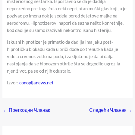
misterioznog nestanka. Ispostavilo se da je dadilja
neposredno pre toga čula neki neprijatan muški glas koji ju je
pozivao po imenu dok je sedela pored detetove majke na
aerodromu. Hipnotizerovi napori da sazna nešto konretnije,
kod dadilje su samo izazivali nekontrolisanu histeriju.
Iskusni hipnotizer je primetio da dadilja ima jaku post-
hipnotičku blokadu kada u priči dođe do trenutka kada je
videla crveno svetlo na podu, i zaključeno je da bi dalja
nastojanja da se hipnozom otkrije šta se dogodilo ugrozila
njen život, pa se od njih odustalo.
Izvor:
conopljanews.net
←
Претходни Чланак
Следећи Чланак
→