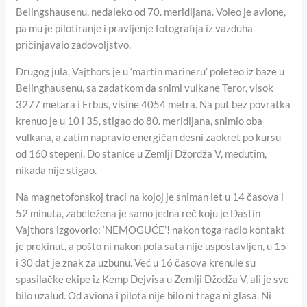
Belingshausenu, nedaleko od 70. meridijana. Voleo je avione,
pa mu je pilotiranje i pravljenje fotografija iz vazduha
pričinjavalo zadovoljstvo.
Drugog jula, Vajthors je u ‘martin marineru’ poleteo iz baze u
Belinghausenu, sa zadatkom da snimi vulkane Teror, visok
3277 metara i Erbus, visine 4054 metra. Na put bez povratka
krenuo je u 10 i 35, stigao do 80. meridijana, snimio oba
vulkana, a zatim napravio energičan desni zaokret po kursu
od 160 stepeni. Do stanice u Zemlji Džordža V, međutim,
nikada nije stigao.
Na magnetofonskoj traci na kojoj je sniman let u 14 časova i
52 minuta, zabeležena je samo jedna reč koju je Dastin
Vajthors izgovorio: ‘NEMOGUĆE’! nakon toga radio kontakt
je prekinut, a pošto ni nakon pola sata nije uspostavljen, u 15
i 30 dat je znak za uzbunu. Već u 16 časova krenule su
spasilačke ekipe iz Kemp Dejvisa u Zemlji Džodža V, ali je sve
bilo uzalud. Od aviona i pilota nije bilo ni traga ni glasa. Ni