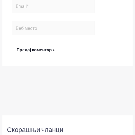
Email*
Веб
место
Скорашњи чланци