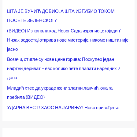
ШТА ЈЕ ВУЧИЋ ДОБИО, А ШТА ИЗГУБИО ТОКОМ
ПОСЕТЕ ЗЕЛЕНСКОГ?
(ВИДЕО) Из канала код Новог Сада изронио „стојадин“:
Низак водостај открива нове мистерије, никоме ништа није
јасно
Возачи, стигле су нове цене горива: Поскупео један
нафтни дериват – ево колико ћете плаћати наредних 7
дана
Младић хтео да украде жени златни ланчић, она га
пребила (ВИДЕО)
УДАРНА ВЕСТ! ХАОС НА ЈАРИЊУ! Ново привођење