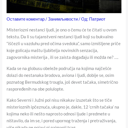
Оставите коментар
/
Занимљивости
/ Од:
Патриот
Misteriozni nestanci ljudi, je ono o čemu će te čitati u ovom
tekstu. Da li su tajanstveni nestanci ljudi koji su bukvalno
“iščezli u vazduhu pred očima svedoka”, samo izmišljene priče
koje golicaju maštu ljubitelja novinskih senzacija,
zagovornika misterija , ili se zaista događaju ili možda ne? ….
Kada se na globusu obeleže područja na kojima najčešće
dolazi do nestanaka brodova, aviona i ljudi, dobije se, osim
poznatog Bermudskog trougla, još devet tačaka, simetrično
raspoređenih na obe polulopte.
Kako Severni i Južni pol nisu nikakav izuzetak što se tiče
misterioznih ipčeznuća, ukupno je, dakle, 12 ‘crnih tačaka’ na
kojima neko ili nešto naprosto odnosi ljude i predmete u
ništavilo, da im se, i pored upornog traženja i pretraživanja,
više nikada ne pojavi ni najmanji trag.