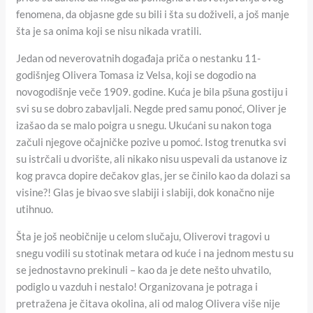
fenomena, da objasne gde su bili i šta su doživeli, a još manje
šta je sa onima koji se nisu nikada vratili.
Jedan od neverovatnih događaja priča o nestanku 11-
godišnjeg Olivera Tomasa iz Velsa, koji se dogodio na
novogodišnje veče 1909. godine. Kuća je bila pšuna gostiju i
svi su se dobro zabavljali. Negde pred samu ponoć, Oliver je
izašao da se malo poigra u snegu. Ukućani su nakon toga
začuli njegove očajničke pozive u pomoć. Istog trenutka svi
su istrčali u dvorište, ali nikako nisu uspevali da ustanove iz
kog pravca dopire dečakov glas, jer se činilo kao da dolazi sa
visine?! Glas je bivao sve slabiji i slabiji, dok konačno nije
utihnuo.
Šta je još neobičnije u celom slučaju, Oliverovi tragovi u
snegu vodili su stotinak metara od kuće i na jednom mestu su
se jednostavno prekinuli – kao da je dete nešto uhvatilo,
podiglo u vazduh i nestalo! Organizovana je potraga i
pretražena je čitava okolina, ali od malog Olivera više nije