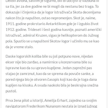
Delovi aviona, sasvim je sigurno, bili bi uočljivi iz vazduha ili
sa tla, jer za dve godine ne bi mogli da nestanu bez traga. To
dokazuje i činjenica da je logor istraživača Skota decenijama
nakon što je napušten, ostao nepromenjen. Skot je, naime,
1911. godine prokrstario Antarktikom gde je i izgubio život
1912. godine. Trideset i šest godina kasnije, poznati američki
istraživač, admiral Kruzen, sigao je helikopterom do Južnog
pola. Spustio se u napušteni Skotov logor i učinilo mu se kao
da je vreme stalo.
Daske logorskih koliba bile su još potpuno nove, nijedan
ekser nije bio zarđao, a namirnice u konzervama bile su
ispravne kao da su upravo kupljene. Jedan zaprežni pas
stajao je zamrznut, kao da se sprema da povuče sanke, a
pored njega bio je otvoren časopis koji kao da je toga dana
kupljen na kisoku. A svuda naokolo bila je beskrajna snežna
pustoš.
Prva žena pilot u istoriji, Amelija Erhart, zajedno sa svojim
navigatorom Frederikom Nunanom nestala je iznad južnog