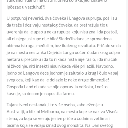
sunčanom danu i na čistini, usred koraka, jednostavno
ipčezao u vazduhu!?!
U potpunoj neverici, dva čoveka i Lnagova supruga, pošli su
da traže i dozivaju nestalog čoveka, da pretražuju tlo u
uverenju da je upao u neku rupu za koju nisu znali da postoji,
ali ni njega, ni rupe nije bilo! Sledećih dana je sprovedena
obimna istraga, međutim, bez ikakvog rezultata. Pričalo se da
je na mestu nestanka Dejvida Langa uočen čudan krog od par
metara u prečniku i da tu nikada ništa nije raslo, i da mu čak
ni životinje, niti insekti nisu nikada više prilazili. Navodno,
jedno od Langove dece jednom je zalutalo u krug i čulo vapaj
svog oca, koji kao da je dolazio iz neke druge dimenzije!
Gospođa Land nikada se nije oporavila od šoka, i nešto
kasnije, sa decom je napustila farmu.
Tajanstveni nestanak, i to više osoba, zabeležen je u
Australiji, u blizini Melburna, na mestu koje se naziva Viseća
stena, za koju se vezuju jezive priče o čudnim svetlima i
bićima koja se viđaju iznad ovog monolita. Na Dan svetog