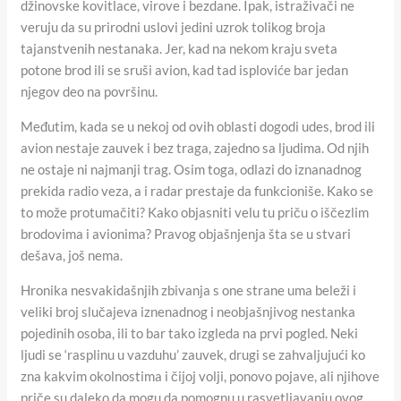
džinovske kovitlace, virove i bezdane. Ipak, istraživači ne
veruju da su prirodni uslovi jedini uzrok tolikog broja
tajanstvenih nestanaka. Jer, kad na nekom kraju sveta
potone brod ili se sruši avion, kad tad isploviće bar jedan
njegov deo na površinu.
Međutim, kada se u nekoj od ovih oblasti dogodi udes, brod ili
avion nestaje zauvek i bez traga, zajedno sa ljudima. Od njih
ne ostaje ni najmanji trag. Osim toga, odlazi do iznanadnog
prekida radio veza, a i radar prestaje da funkcioniše. Kako se
to može protumačiti? Kako objasniti velu tu priču o iščezlim
brodovima i avionima? Pravog objašnjenja šta se u stvari
dešava, još nema.
Hronika nesvakidašnjih zbivanja s one strane uma beleži i
veliki broj slučajeva iznenadnog i neobjašnjivog nestanka
pojedinih osoba, ili to bar tako izgleda na prvi pogled. Neki
ljudi se ‘rasplinu u vazduhu’ zauvek, drugi se zahvaljujući ko
zna kakvim okolnostima i čijoj volji, ponovo pojave, ali njihove
priče su daleko da mogu da pomognu u rasvetljavanju ovog