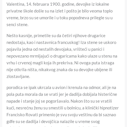
Valentina, 14. februara 1900. godine, devojke iz lokalne
privatne škole došle su na izlet i pošto je bilo veoma toplo
vreme, brzo su se umorile i u toku popodneva prilegle su u
senci stene.
Nešto kasnije, primetile su da četiri njihove drugarice
nedostaju, kao i nastavnica francuskog! Iza stene se uskoro
pojavila jedna od nestalih devojaka, vrišteći u panici i
nepovezano mrmljajući o drugaricama kako ulaze u stenu na
vrhu i crvenoj magli koja ih prekriva. Ni ovoga puta istraga
nije otkrila ništa, nikakvog znaka da su devojke ubijene ili
zlostavljane.
porodica se ipak ukrcala u avion i krenula na odmor, ali je na
pola puta morala da se vrati jer je dadilja dobijala histerične
napade i stanje joj se pogoršavalo. Nakon što su se vratili
kući, nesrećnu ženu su smestili u bolnicu, a klinički hipnotizer
Francisko Rovati primenio je svu svoju veštinu da bi saznao
gdfe su se dadilja i devojčica nalazile u vreme svog