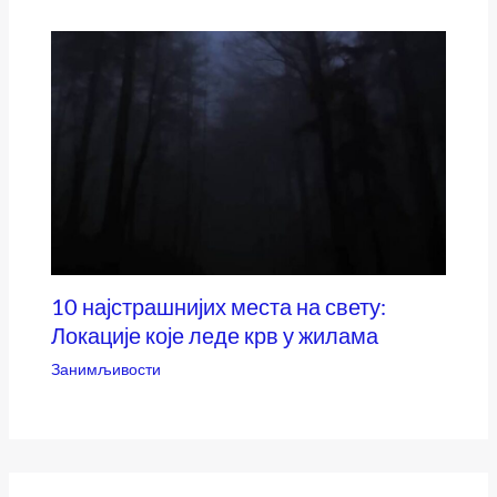
10 најстрашнијих места на свету:
Локације које леде крв у жилама
Занимљивости