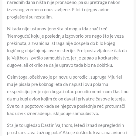
narednih dana ništa nije pronađeno, pa su pretrage nakon
izvesnog vremena obustavljene. Pilot i njegov avion
proglašeni su nestalim.
Nikada nije ustanovljeno šta bi mogla fda znači reč
‘Nemoguće’, koju je poslednju izgovorio pre nego što je veza
prekinuta, a zvanična istraga nije dospela do bilo kojeg
logičnog objašnjenja ove misterije. Pretpostavljalo se čak da
je Vajthors izvršio samoubistvo, jer je zapao u kockarske
dugove, ali otkrilo se da je upravo tada bio na dobitku.
Osim toga, očekivao je prinovu u porodici, supruga Mjuriel
mu je pisala pre kobnog leta da napusti ovu polarnu
ekspediciju, jer je njen bogati otac ponudio nemirnom Dastinu
da mu kupi avion kojim će on davati privatne časove letenja.
Sve to, a pogotovo kada se njegova poslednja reč protumači
kao uzvik iznenađenja, isključuje samoubistvo.
Šta je to ugledao Dastin Vajthors, leteći iznad nepreglednih
prostranstava Južnog pola? Ako je došlo do kvara na avionu i