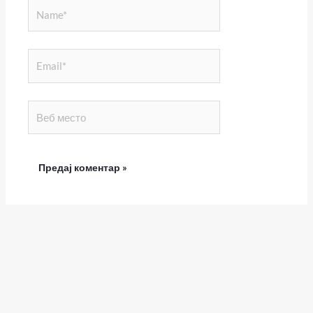
Name*
Email*
Веб
место