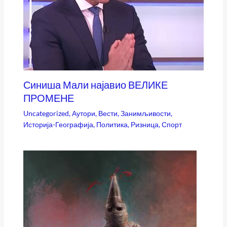
Синиша Мали најавио ВЕЛИКЕ
ПРОМЕНЕ
Uncategorized
,
Аутори
,
Вести
,
Занимљивости
,
Историја-Географија
,
Политика
,
Ризница
,
Спорт