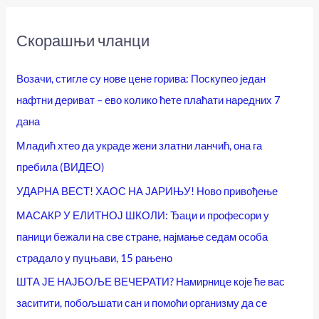
Скорашњи чланци
Возачи, стигле су нове цене горива: Поскупео један
нафтни дериват – ево колико ћете плаћати наредних 7
дана
Младић хтео да украде жени златни ланчић, она га
пребила (ВИДЕО)
УДАРНА ВЕСТ! ХАОС НА ЈАРИЊУ! Ново привођење
МАСАКР У ЕЛИТНОЈ ШКОЛИ: Ђаци и професори у
паници бежали на све стране, најмање седам особа
страдало у пуцњави, 15 рањено
ШТА ЈЕ НАЈБОЉЕ ВЕЧЕРАТИ? Намирнице које ће вас
заситити, побољшати сан и помоћи организму да се