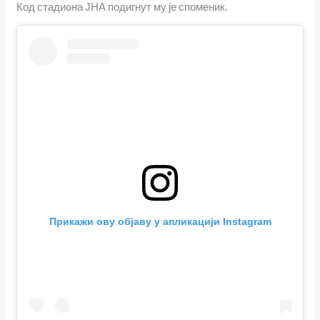
Код стадиона ЈНА подигнут му је споменик.
Прикажи ову објаву у апликацији Instagram