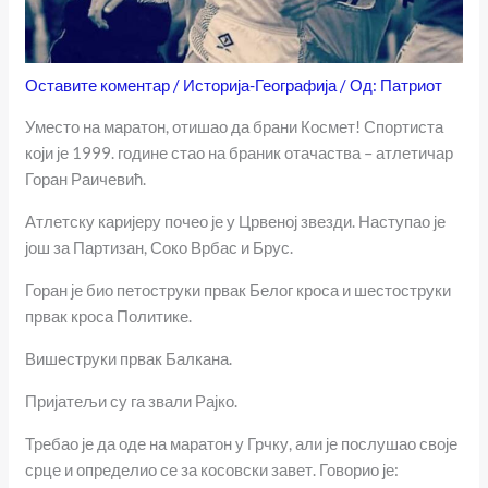
Оставите коментар
/
Историја-Географија
/ Од:
Патриот
Уместо на маратон, отишао да брани Космет! Спортиста
који је 1999. године стао на браник отачаства – атлетичар
Горан Раичевић.
Атлетску каријеру почео је у Црвеној звезди. Наступао је
још за Партизан, Соко Врбас и Брус.
Горан је био петоструки првак Белог кроса и шестоструки
првак кроса Политике.
Вишеструки првак Балкана.
Пријатељи су га звали Рајко.
Требао је да оде на маратон у Грчку, али је послушао своје
срце и определио се за косовски завет. Говорио је: