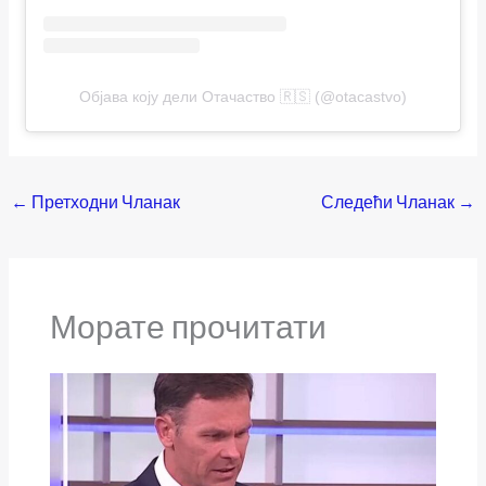
Објава коју дели Отачаство 🇷🇸 (@otacastvo)
←
Претходни Чланак
Следећи Чланак
→
Морате прочитати