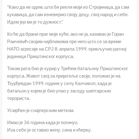
“Како да не одем, шта би рекли моји из Стројинаца, да сам
кукавица, да сам изневерио своју децу, свој народ и себе.
Идем јер ми је то дужност.”
Ко ће да брани праг моје куће, ако не ја, казивао је Горан
Раичевић својим најближима пре него што се за време
НАТО агресије на СРЈ 8. априла 1999. прикључио ратној
јединици Приштинског корпуса.
Током рата био је курир у Трећем батаљону Приштинског
корпуса. Живот свој за пријатеље своје, положио је на
Ђурђевдан 1999. године у селу Калчикол, када је
батаљон у којем је био упао у заседу шиптарских
терориста.
Усмрћен је снајперским метком.
Имао је 36 година када је погинуо.
Иза себе је оставио жену, сина и кћерку.