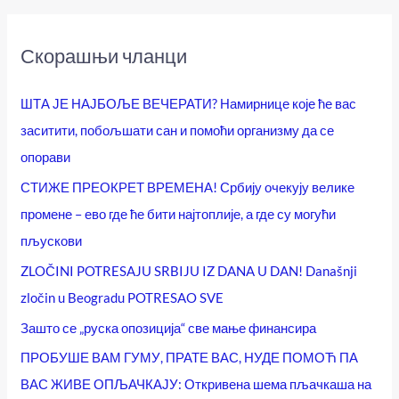
Скорашњи чланци
ШТА ЈЕ НАЈБОЉЕ ВЕЧЕРАТИ? Намирнице које ће вас
заситити, побољшати сан и помоћи организму да се
опорави
СТИЖЕ ПРЕОКРЕТ ВРЕМЕНА! Србију очекују велике
промене – ево где ће бити најтоплије, а где су могући
пљускови
ZLOČINI POTRESAJU SRBIJU IZ DANA U DAN! Današnji
zločin u Beogradu POTRESAO SVE
Зашто се „руска опозиција“ све мање финансира
ПРОБУШЕ ВАМ ГУМУ, ПРАТЕ ВАС, НУДЕ ПОМОЋ ПА
ВАС ЖИВЕ ОПЉАЧКАЈУ: Откривена шема пљачкаша на