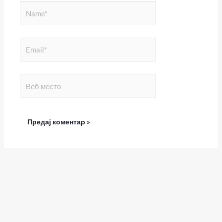
Name*
Email*
Веб
место