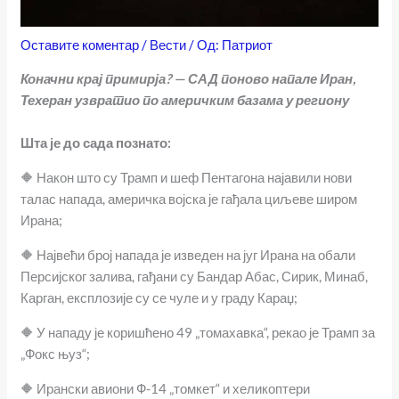
Оставите коментар
/
Вести
/ Од:
Патриот
Коначни крај примирја? — САД поново напале Иран,
Техеран узвратио по америчким базама у региону
Шта је до сада познато:
🔶 Након што су Трамп и шеф Пентагона најавили нови
талас напада, америчка војска је гађала циљеве широм
Ирана;
🔶 Највећи број напада је изведен на југ Ирана на обали
Персијског залива, гађани су Бандар Абас, Сирик, Минаб,
Карган, експлозије су се чуле и у граду Караџ;
🔶 У нападу је коришћено 49 „томахавка“, рекао је Трамп за
„Фокс њуз“;
🔶 Ирански авиони Ф-14 „томкет“ и хеликоптери