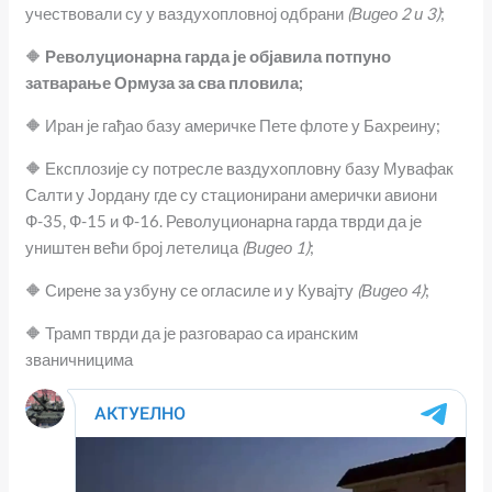
учествовали су у ваздухопловној одбрани
(Видео 2 и 3)
;
🔶
Револуционарна гарда је објавила потпуно
затварање Ормуза за сва пловила;
🔶 Иран је гађао базу америчке Пете флоте у Бахреину;
🔶 Експлозије су потресле ваздухопловну базу Мувафак
Салти у Јордану где су стационирани амерички авиони
Ф-35, Ф-15 и Ф-16. Револуционарна гарда тврди да је
уништен већи број летелица
(Видео 1)
;
🔶 Сирене за узбуну се огласиле и у Кувајту
(Видео 4)
;
🔶 Трамп тврди да је разговарао са иранским
званичницима