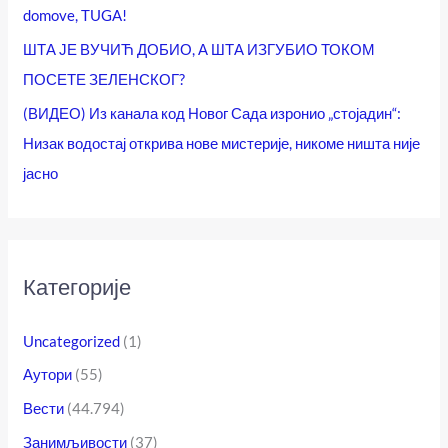
domove, TUGA!
ШТА ЈЕ ВУЧИЋ ДОБИО, А ШТА ИЗГУБИО ТОКОМ
ПОСЕТЕ ЗЕЛЕНСКОГ?
(ВИДЕО) Из канала код Новог Сада изронио „стојадин“:
Низак водостај открива нове мистерије, никоме ништа није
јасно
Категорије
Uncategorized
(1)
Аутори
(55)
Вести
(44.794)
Занимљивости
(37)