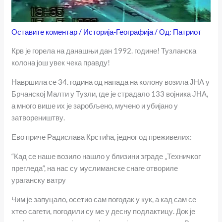
Оставите коментар
/
Историја-Географија
/ Од:
Патриот
Крв је горела на данашњи дан 1992. године! Тузланска
колона још увек чека правду!
Навршила се 34. година од напада на колону возила ЈНА у
Брчанској Малти у Тузли, где је страдало 133 војника ЈНА,
а много више их је заробљено, мучено и убијано у
затвореништву.
Ево приче Радислава Крстића, једног од преживелих:
“Кад се наше возило нашло у близини зграде „Техничког
прегледа“, на нас су муслиманске снаге отвориле
ураганску ватру
Чим је запуцало, осетио сам погодак у кук, а кад сам се
хтео сагети, погодили су ме у десну подлактицу. Док је