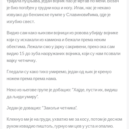
трајала пуцњава, један војник пао је мртав по мени. Возач
је био погођен у грудни кош и ногу. Ипак, нас је некако
извуако до бензинске пумпе у Славиновићима, гдје је
изгубио свест.
Видио сам како њихови војници из ровова убијају војнике
који су искакали из камиона и бежали према неким
обектима. Лежали смо у јарку сакривени, преко ока сам
видио 15 до зуба наоружаних војника, који су нам псовали
мајку четничку.
Гледали су како тихо умиремо, један од њих је кренуо
ножем према према нама.
Неко из његове групе је добацио: “Хајде, пусти их, видиш
да љиди умиру“.
Један је довацио: “Закољи четника“.
Клекнуо ми је на груди, ухватио ме за косу, потом је десном
руком извадио пиштољ, гурнуо ми цев у уста и опалио.