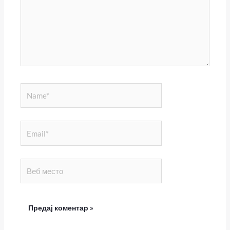
Name*
Email*
Веб
место