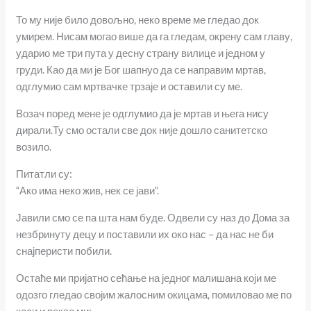
То му није било довољно, неко време ме гледао док
умирем. Нисам могао више да га гледам, окрену сам главу,
ударио ме три пута у десну страну вилице и једном у
груди. Као да ми је Бог шапнуо да се направим мртав,
одглумио сам мртвачке трзаје и оставили су ме.
Возач поред мене је одглумио да је мртав и њега нису
дирали.Ту смо остали све док није дошло санитетско
возило.
Питатли су:
“Ако има неко жив, нек се јави“.
Јавили смо се па шта нам буде. Одвели су наз до Дома за
незбринуту децу и поставили их око нас – да нас не би
снајперисти побили.
Остаће ми пријатно сећање на једног малишана који ме
одозго гледао својим жалосним окицама, помиловао ме по
коси и рекао ми: