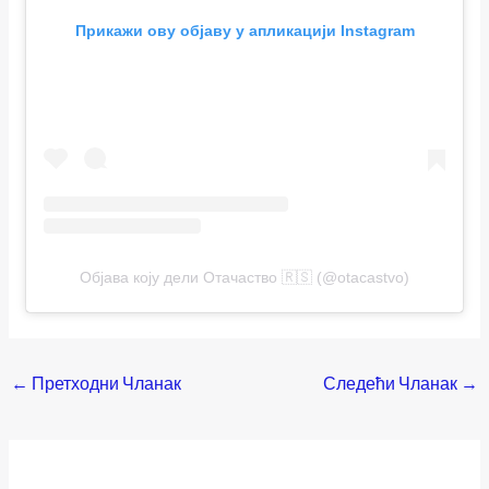
Прикажи ову објаву у апликацији Instagram
Објава коју дели Отачаство 🇷🇸 (@otacastvo)
←
Претходни Чланак
Следећи Чланак
→