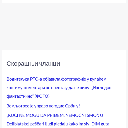
Скорашњи чланци
Водитељка РТС-а објавила фотографије у купаћем
костиму, коментари не престају да се нижу: „Изгледаш
фантастично“ (ФОТО)
Земљотрес је управо погодио Србију!
„KUĆI NE MOGU DA PRIĐEM, NEMOĆNI SMO“: U
Deliblatskoj peščari ljudi gledaju kako im sivi DIM guta